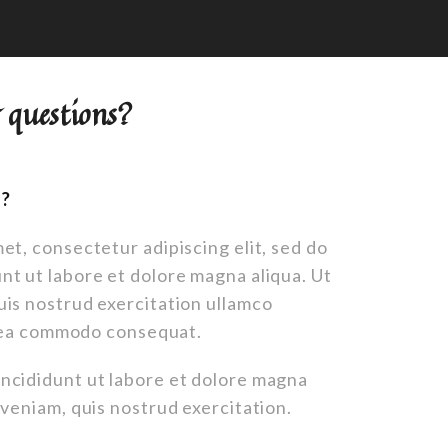
r questions?
?
et, consectetur adipiscing elit, sed do
nt ut labore et dolore magna aliqua. Ut
uis nostrud exercitation ullamco
ex ea commodo consequat.
ncididunt ut labore et dolore magna
 veniam, quis nostrud exercitation.