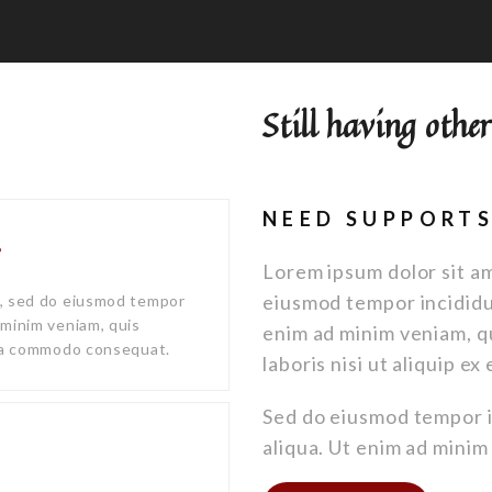
Still having othe
NEED SUPPORTS
?
Lorem ipsum dolor sit am
eiusmod tempor incididu
it, sed do eiusmod tempor
 minim veniam, quis
enim ad minim veniam, q
x ea commodo consequat.
laboris nisi ut aliquip 
Sed do eiusmod tempor i
aliqua. Ut enim ad minim