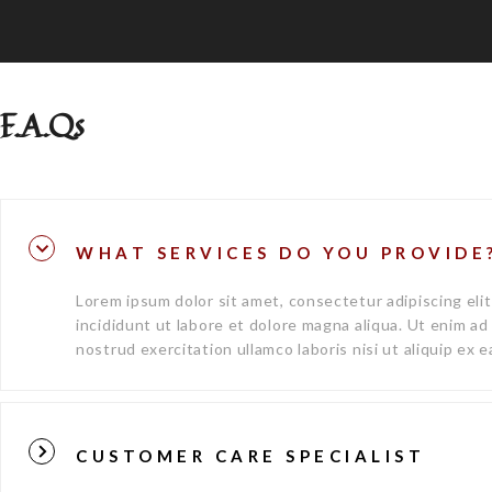
F.A.Qs
WHAT SERVICES DO YOU PROVIDE
Lorem ipsum dolor sit amet, consectetur adipiscing el
incididunt ut labore et dolore magna aliqua. Ut enim ad
nostrud exercitation ullamco laboris nisi ut aliquip e
CUSTOMER CARE SPECIALIST